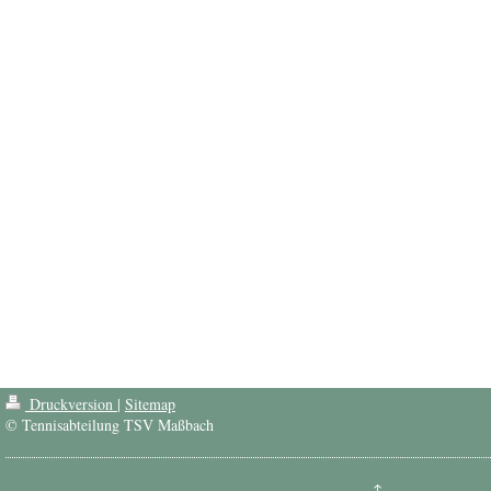
Druckversion
|
Sitemap
© Tennisabteilung TSV Maßbach
↑